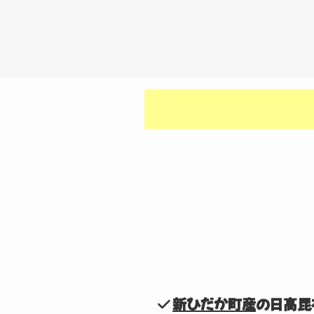
新ひだか町産
の日高昆